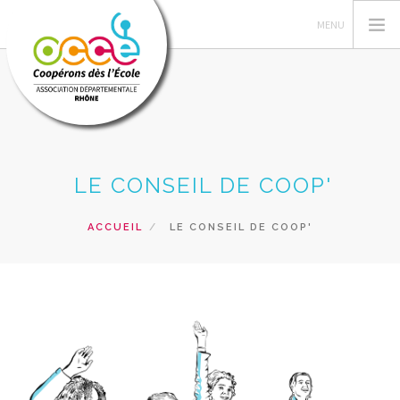
QUI SOMMES-NOUS ?
LE CONSEIL DE COOP'
GESTION DES COOPÉRATIVES
ACTIONS PÉDAGOGIQUES
ACCUEIL
LE CONSEIL DE COOP'
FORMATIONS
PRETS ET SERVICES PÉDAGOGIQUES
RECHERCHER
CONTACT