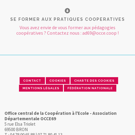
SE FORMER AUX PRATIQUES COOPERATIVES
Vous avez envie de vous former aux pédagogies
coopératives ? Contactez nous : ad69@occe.coop !
CONTACT
COOKIES
CHARTE DES COOKIES
MENTIONS LÉGALES
FÉDÉRATION NATIONALE
Office central de la Coopération à l'Ecole - Association
Départementale OCCE69
5 rue Elsa Triolet
69500 BRON
T : 04 78 00 65 88 | 07 71 80 41 13