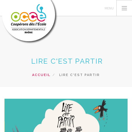
QUI SOMMES-NOUS ?
LIRE C'EST PARTIR
GESTION DES COOPÉRATIVES
ACTIONS PÉDAGOGIQUES
ACCUEIL
LIRE C'EST PARTIR
FORMATIONS
PRETS ET SERVICES PÉDAGOGIQUES
RECHERCHER
CONTACT