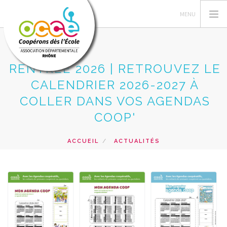
RENTRÉE 2026 | RETROUVEZ LE
CALENDRIER 2026-2027 À
QUI SOMMES-NOUS ?
COLLER DANS VOS AGENDAS
GESTION DES COOPÉRATIVES
COOP'
ACTIONS PÉDAGOGIQUES
FORMATIONS
ACCUEIL
ACTUALITÉS
RENTRÉE 2026 | RETROUVEZ LE CALENDRIER 2026-
PRETS ET SERVICES PÉDAGOGIQUES
2027 À COLLER DANS VOS AGENDAS COOP'
RECHERCHER
CONTACT