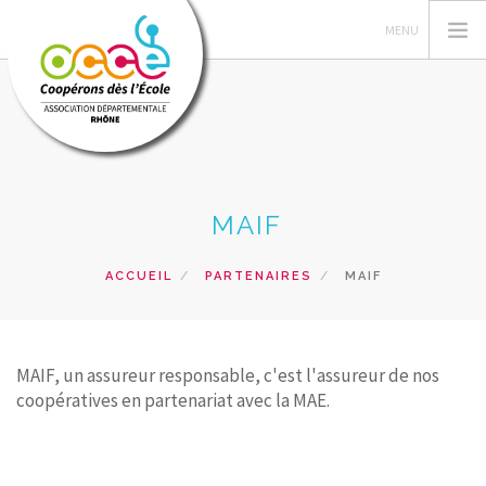
QUI SOMMES-NOUS ?
MAIF
GESTION DES COOPÉRATIVES
ACTIONS PÉDAGOGIQUES
ACCUEIL
PARTENAIRES
MAIF
FORMATIONS
PRETS ET SERVICES PÉDAGOGIQUES
MAIF, un assureur responsable, c'est l'assureur de nos
RECHERCHER
coopératives en partenariat avec la MAE.
CONTACT