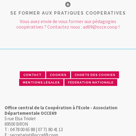
SE FORMER AUX PRATIQUES COOPERATIVES
Vous avez envie de vous former aux pédagogies
coopératives ? Contactez nous : ad69@occe.coop !
CONTACT
COOKIES
CHARTE DES COOKIES
MENTIONS LÉGALES
FÉDÉRATION NATIONALE
Office central de la Coopération à l'Ecole - Association
Départementale OCCE69
5 rue Elsa Triolet
69500 BRON
T : 04 78 00 65 88 | 07 71 80 41 13
E : secretariat@occe69.coop