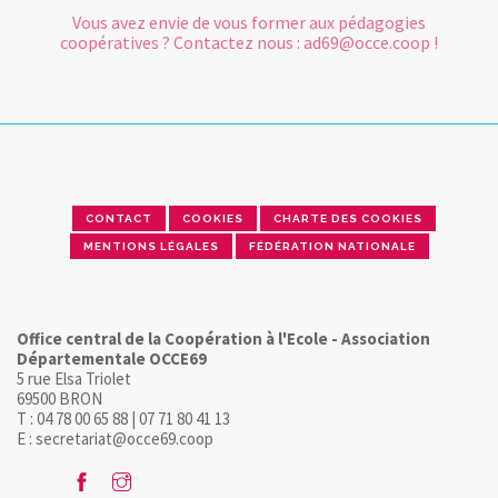
Vous avez envie de vous former aux pédagogies
coopératives ? Contactez nous : ad69@occe.coop !
CONTACT
COOKIES
CHARTE DES COOKIES
MENTIONS LÉGALES
FÉDÉRATION NATIONALE
Office central de la Coopération à l'Ecole - Association
Départementale OCCE69
5 rue Elsa Triolet
69500 BRON
T : 04 78 00 65 88 | 07 71 80 41 13
E : secretariat@occe69.coop