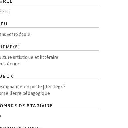
URÉE
à 3H j
IEU
ans votre école
HÈME(S)
lture artistique et littéraire
re - écrire
UBLIC
nseignant.e. en poste | 1er degré
onseiller.re pédagogique
OMBRE DE STAGIAIRE
0