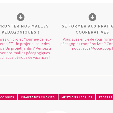
PRUNTER NOS MALLES
SE FORMER AUX PRATI
PEDAGOGIQUES !
COOPERATIVES
avez un projet "journée de jeux
Vous avez envie de vous form
ératif"? Un projet autour des
pédagogies coopératives ? Co
s ? Un projet jardin ? Pensez à
nous : ad69@occe.coop !
rver nos malles pédagogiques
 chaque période de vacances !
COOKIES
CHARTE DES COOKIES
MENTIONS LÉGALES
FÉDÉRAT