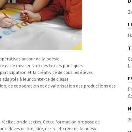
D
2 
L
D
T
opératives autour de la poésie
Cu
ure et de mise en voix des textes poétiques
Li
articipation et la créativité de tous les élèves
 adaptés à leur contexte de classe
P
ion, de coopération et de valorisation des productions des
E
C
N
2
a récitation de textes. Cette formation propose de
élèves de lire, dire, écrire et créer de la poésie