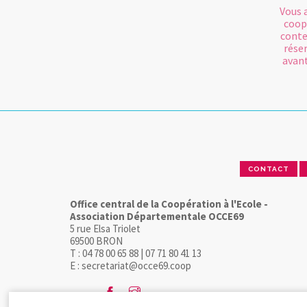
Vous 
coop
conte
rése
avant
CONTACT
Office central de la Coopération à l'Ecole -
Association Départementale OCCE69
5 rue Elsa Triolet
69500 BRON
T : 04 78 00 65 88 | 07 71 80 41 13
E : secretariat@occe69.coop