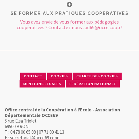
SE FORMER AUX PRATIQUES COOPERATIVES
Vous avez envie de vous former aux pédagogies
coopératives ? Contactez nous : ad69@occe.coop !
CONTACT
COOKIES
CHARTE DES COOKIES
MENTIONS LÉGALES
FÉDÉRATION NATIONALE
Office central de la Coopération à l'Ecole - Association
Départementale OCCE69
5 rue Elsa Triolet
69500 BRON
T : 04 78 00 65 88 | 07 71 80 41 13
E : secretariat@occe69.coop