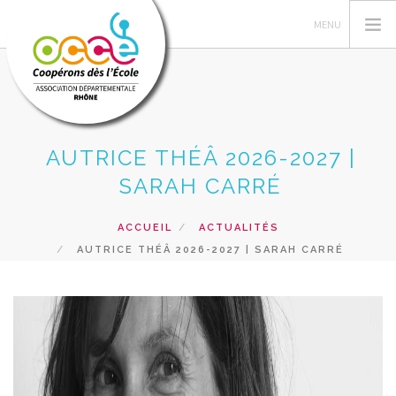
AUTRICE THÉÂ 2026-2027 |
QUI SOMMES-NOUS ?
SARAH CARRÉ
GESTION DES COOPÉRATIVES
ACTIONS PÉDAGOGIQUES
ACCUEIL
ACTUALITÉS
FORMATIONS
AUTRICE THÉÂ 2026-2027 | SARAH CARRÉ
PRETS ET SERVICES PÉDAGOGIQUES
RECHERCHER
CONTACT